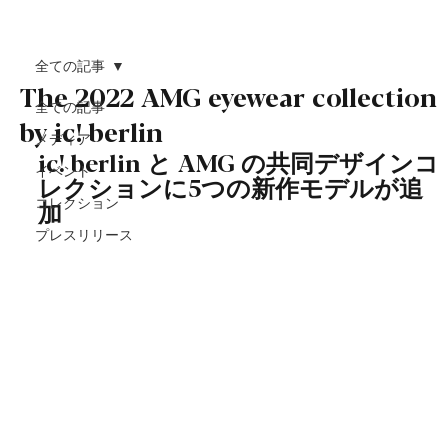
全ての記事
The 2022 AMG eyewear collection
全ての記事
by ic! berlin
メディア
ic! berlin と AMG の共同デザインコ
イベント
レクションに5つの新作モデルが追
コレクション
加 
プレスリリース