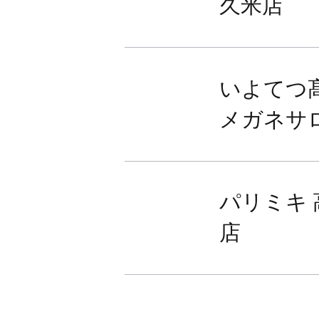
久米店
いよてつ髙
メガネサ
パリミキ
店