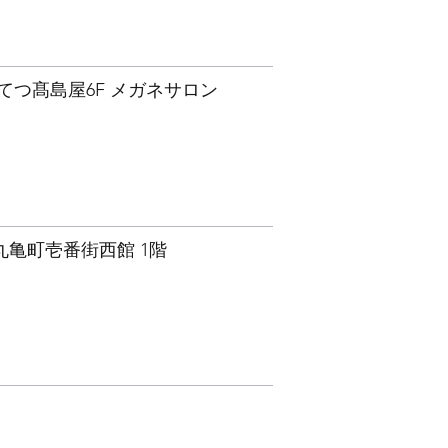
よてつ髙島屋6F メガネサロン
松丸亀町壱番街西館 1階