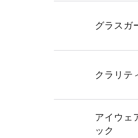
グラスガ
クラリテ
アイウェ
ック