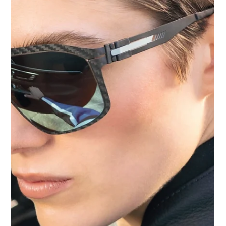
2025年8月8日
イベント
ic! berlin TRUNK SHOW＠堀部眼鏡
8月9日（土）から8月31日（日）までの期間、横浜市青
葉区にある「堀部眼鏡」でic! berlin のトランクショーを
開催いたします。