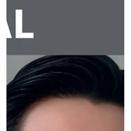
ic! berlin FAIR 伊勢丹新宿店本館7階メ
ガネサロン
3月25日(水)から4月21日（火）の期間、伊勢丹新宿店本
館7階メガネサロンにてic! berlin フェアを開催いたしま
す。 イベント期間中は様々なデザインのメガネ・サン
グラスを数多くラインナップしております。 この機会
に是非足をお運びください。 ic! berlin フェア イベント
詳細 日程： 3月25日（水）~ 4月21日（火） 会場：伊勢
丹新宿店本館7F メガネサロン 住所： 東京都新宿区新宿
3-14-1（ Google Map ） 電話：03-3356-3990 営業時
間：10:00〜20:00