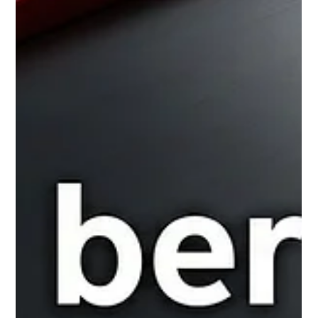
3月26日
イベント
ic! berlin TRUNK SHOW＠インスパイ
ラル成城眼鏡店
3月16日（月）から3月31日（火）の期間、インスパイ
ラル成城眼鏡店にてic! berlin のトランクショーを開催い
たします。 イベント期間中は様々なデザインのメガ
ネ・サングラスを数多くラインナップしております。
この機会に是非足をお運びください。 ic! berlin トラン
クショー イベント詳細 日程：2026年3月16日（月）〜3
月31日（火） 会場：インスパイラル成城眼鏡店（
https://inspiral.jp/archives/25218 ） 住所： 東京都世田谷