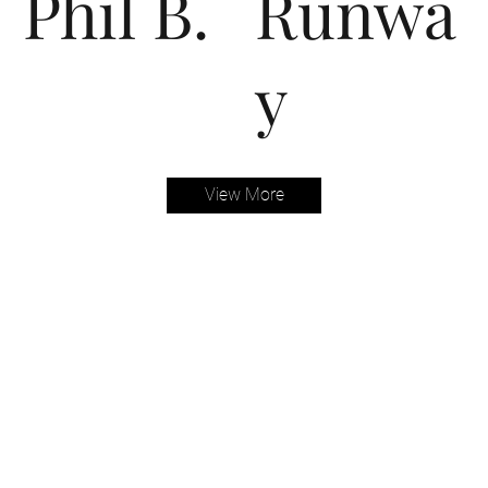
Phil B.
Runwa
y
View More