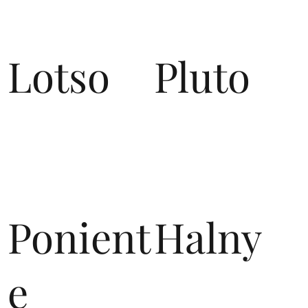
Lotso
Pluto
Ponient
Halny
e