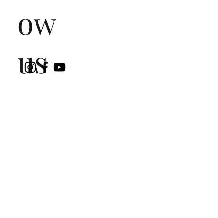
ow
us