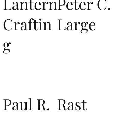
Lantern
Peter C.
Craftin
Large
g
Paul R.
Rast