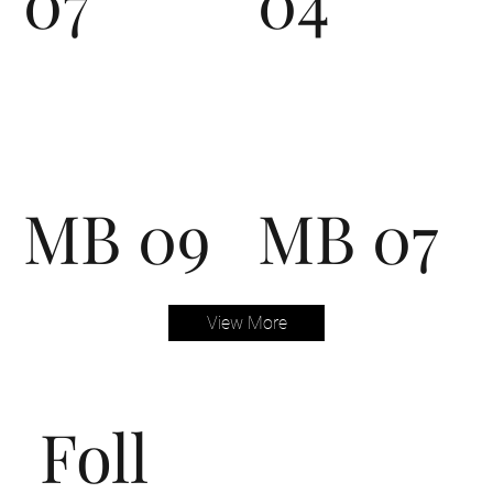
07
04
MB 09
MB 07
View More
Foll