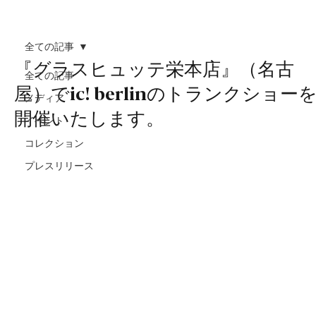
全ての記事
『グラスヒュッテ栄本店』（名古
全ての記事
屋）でic! berlinのトランクショー
メディア
開催いたします。
イベント
コレクション
プレスリリース