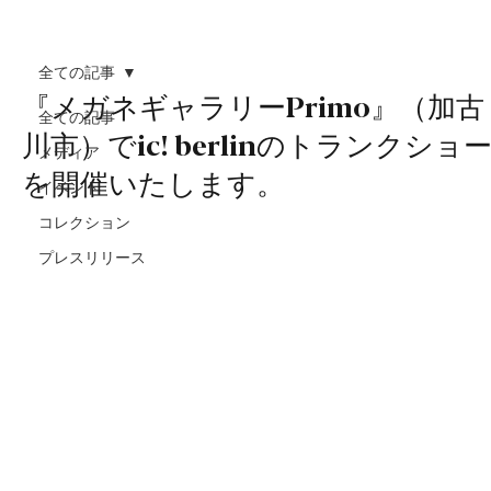
全ての記事
『メガネギャラリーPrimo』（加古
全ての記事
川市）でic! berlinのトランクショ
メディア
を開催いたします。
イベント
コレクション
プレスリリース