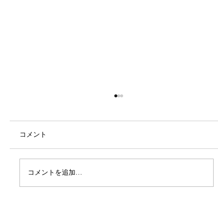
コメント
コメントを追加…
ic! berlin x Bibhu Mohapatra Capsule
Collection