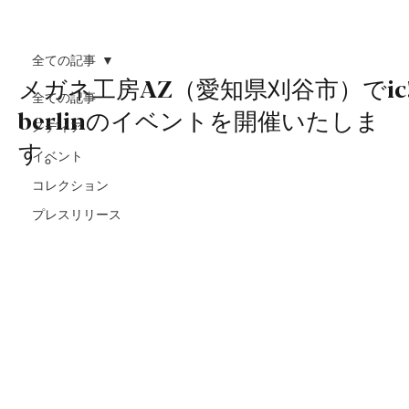
全ての記事
メガネ工房AZ（愛知県刈谷市）でic
全ての記事
berlinのイベントを開催いたしま
メディア
す。
イベント
コレクション
プレスリリース